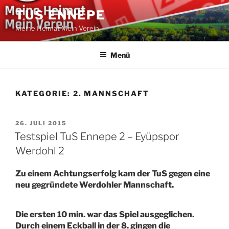
Zum
TUS ENNEPE
Inhalt
Meine Heimat Mein Verein
springen
Menü
KATEGORIE:
2. MANNSCHAFT
VERÖFFENTLICHT
26. JULI 2015
AM
Testspiel TuS Ennepe 2 – Eyüpspor
Werdohl 2
Zu einem Achtungserfolg kam der TuS gegen eine
neu gegründete Werdohler Mannschaft.
Die ersten 10 min. war das Spiel ausgeglichen.
Durch einem Eckball in der 8. gingen die