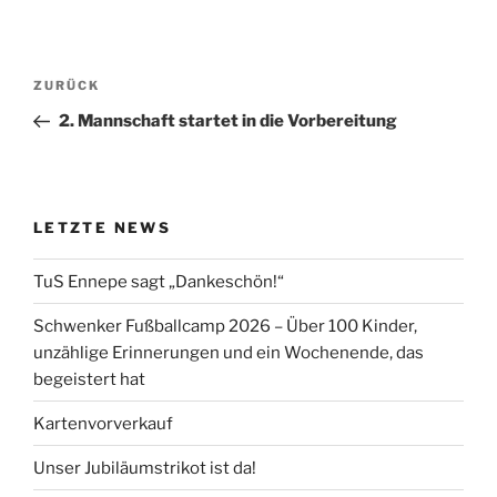
Beitragsnavigation
Vorheriger
ZURÜCK
Beitrag
2. Mannschaft startet in die Vorbereitung
LETZTE NEWS
TuS Ennepe sagt „Dankeschön!“
Schwenker Fußballcamp 2026 – Über 100 Kinder,
unzählige Erinnerungen und ein Wochenende, das
begeistert hat
Kartenvorverkauf
Unser Jubiläumstrikot ist da!