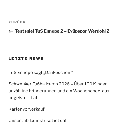
Beitragsnavigation
Vorheriger
ZURÜCK
Beitrag
Testspiel TuS Ennepe 2 – Eyüpspor Werdohl 2
LETZTE NEWS
TuS Ennepe sagt „Dankeschön!“
Schwenker Fußballcamp 2026 – Über 100 Kinder,
unzählige Erinnerungen und ein Wochenende, das
begeistert hat
Kartenvorverkauf
Unser Jubiläumstrikot ist da!