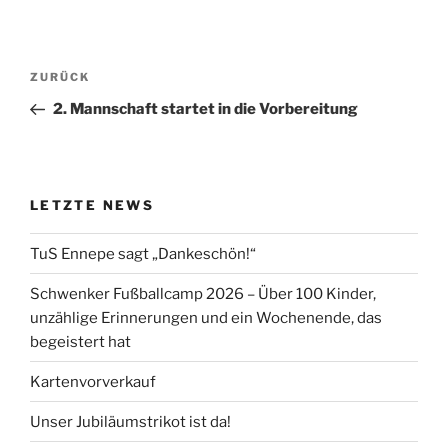
Beitragsnavigation
Vorheriger
ZURÜCK
Beitrag
2. Mannschaft startet in die Vorbereitung
LETZTE NEWS
TuS Ennepe sagt „Dankeschön!“
Schwenker Fußballcamp 2026 – Über 100 Kinder,
unzählige Erinnerungen und ein Wochenende, das
begeistert hat
Kartenvorverkauf
Unser Jubiläumstrikot ist da!