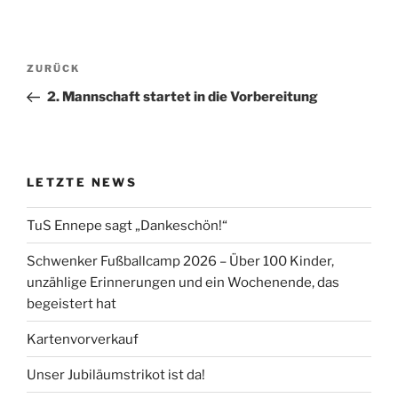
Beitragsnavigation
Vorheriger
ZURÜCK
Beitrag
2. Mannschaft startet in die Vorbereitung
LETZTE NEWS
TuS Ennepe sagt „Dankeschön!“
Schwenker Fußballcamp 2026 – Über 100 Kinder,
unzählige Erinnerungen und ein Wochenende, das
begeistert hat
Kartenvorverkauf
Unser Jubiläumstrikot ist da!