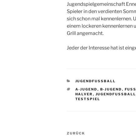
Jugendspielgemeinschaft Ennep
Spieler in den verdienten So
sich schon mal kennenlernen. U
einem lockeren kennenlernen u
Grill angemacht.
Jeder der Interesse hat ist ein
KATEGORIEN
JUGENDFUSSBALL
SCHLAGWÖRTER
A-JUGEND
,
B-JUGEND
,
FUS
HALVER
,
JUGENDFUSSBAL
TESTSPIEL
Beitragsnavigation
Vorheriger
ZURÜCK