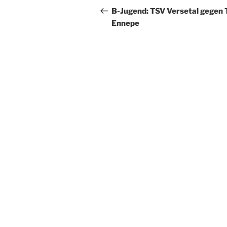
Beitrag
B-Jugend: TSV Versetal gegen 
Ennepe