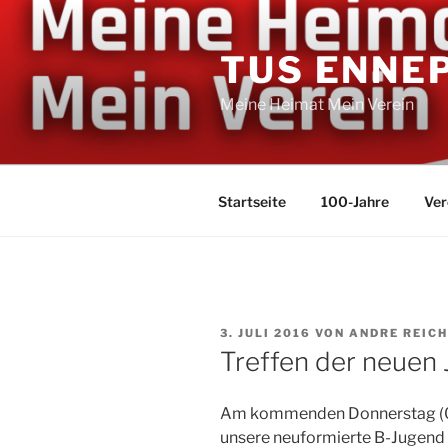
Zum
Inhalt
TUS ENNE
springen
Meine Heimat Mein Verein
Startseite
100-Jahre
Ver
VERÖFFENTLICHT
3. JULI 2016
VON
ANDRE REICH
AM
Treffen der neuen
Am kommenden Donnerstag (07.
unsere neuformierte B-Jugend