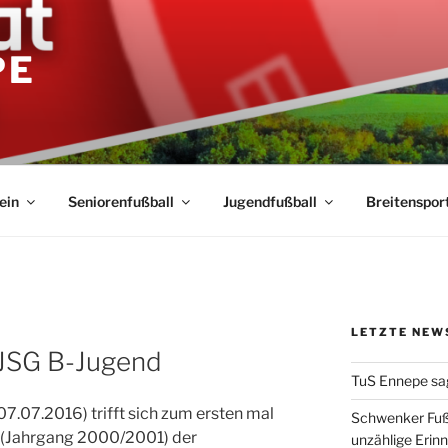
PE
ein
Seniorenfußball
Jugendfußball
Breitenspor
LETZTE NEW
 JSG B-Jugend
TuS Ennepe sa
07.2016) trifft sich zum ersten mal
Schwenker Fuß
 (Jahrgang 2000/2001) der
unzählige Erin