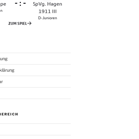
tung
klärung
ar
BEREICH