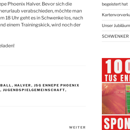
e Phoenix Halver. Bevor sich die
begeistert hat
mmerurlaub verabschieden, möchte man
Kartenvorverk
m 18 Uhr geht es in Schwenke los, nach
nd einem Trainingskick, wird noch der
Unser Jubiläums
SCHWENKER 
geladen!
SBALL
,
HALVER
,
JSG ENNEPE PHOENIX
L
,
JUGENDSPIELGEMEINSCHAFT
,
WEITER
Nächster