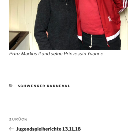
Prinz Markus II und seine Prinzessin Yvonne
KATEGORIEN
SCHWENKER KARNEVAL
Beitragsnavigation
Vorheriger
ZURÜCK
Beitrag
Jugendspielberichte 13.11.18