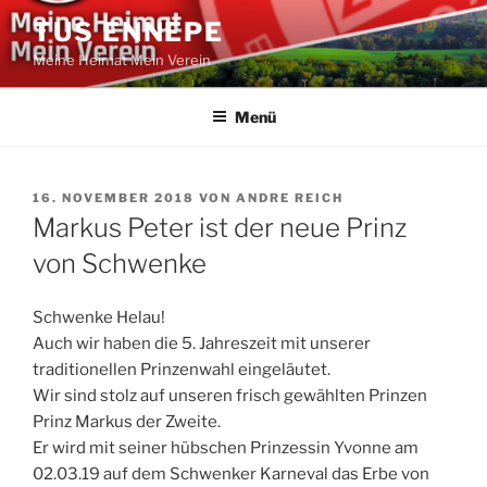
Zum
TUS ENNEPE
Inhalt
Meine Heimat Mein Verein
springen
Menü
VERÖFFENTLICHT
16. NOVEMBER 2018
VON
ANDRE REICH
AM
Markus Peter ist der neue Prinz
von Schwenke
Schwenke Helau!
Auch wir haben die 5. Jahreszeit mit unserer
traditionellen Prinzenwahl eingeläutet.
Wir sind stolz auf unseren frisch gewählten Prinzen
Prinz Markus der Zweite.
Er wird mit seiner hübschen Prinzessin Yvonne am
02.03.19 auf dem Schwenker Karneval das Erbe von