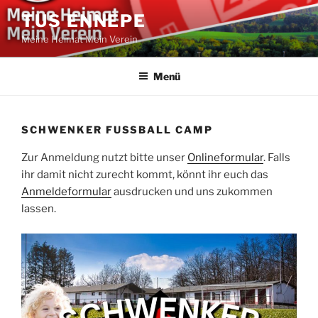
Zum
TUS ENNEPE
Inhalt
Meine Heimat Mein Verein
springen
Menü
SCHWENKER FUSSBALL CAMP
Zur Anmeldung nutzt bitte unser
Onlineformular
. Falls
ihr damit nicht zurecht kommt, könnt ihr euch das
Anmeldeformular
ausdrucken und uns zukommen
lassen.