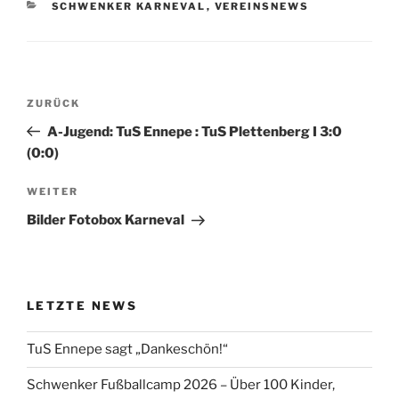
KATEGORIEN
SCHWENKER KARNEVAL
,
VEREINSNEWS
Beitragsnavigation
Vorheriger
ZURÜCK
Beitrag
A-Jugend: TuS Ennepe : TuS Plettenberg I 3:0
(0:0)
Nächster
WEITER
Beitrag
Bilder Fotobox Karneval
LETZTE NEWS
TuS Ennepe sagt „Dankeschön!“
Schwenker Fußballcamp 2026 – Über 100 Kinder,