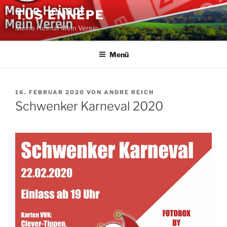
Zum
TUS ENNEPE
Inhalt
Meine Heimat Mein Verein
springen
Menü
VERÖFFENTLICHT
16. FEBRUAR 2020
VON
ANDRE REICH
AM
Schwenker Karneval 2020