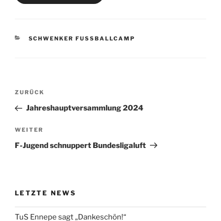
KATEGORIEN
SCHWENKER FUSSBALLCAMP
Beitragsnavigation
Vorheriger
ZURÜCK
Beitrag
Jahreshauptversammlung 2024
Nächster
WEITER
Beitrag
F-Jugend schnuppert Bundesligaluft
LETZTE NEWS
TuS Ennepe sagt „Dankeschön!“