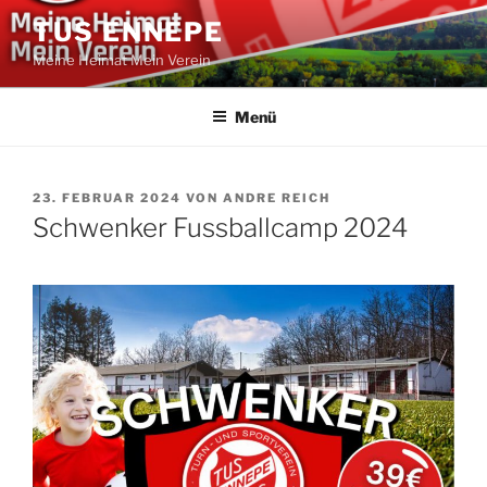
Zum
TUS ENNEPE
Inhalt
Meine Heimat Mein Verein
springen
Menü
VERÖFFENTLICHT
23. FEBRUAR 2024
VON
ANDRE REICH
AM
Schwenker Fussballcamp 2024