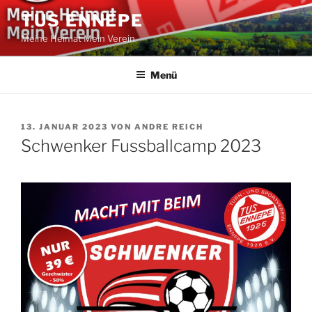
Zum
TUS ENNEPE
Inhalt
Meine Heimat Mein Verein
springen
Menü
VERÖFFENTLICHT
13. JANUAR 2023
VON
ANDRE REICH
AM
Schwenker Fussballcamp 2023