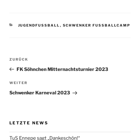
KATEGORIEN
JUGENDFUSSBALL
,
SCHWENKER FUSSBALLCAMP
Beitragsnavigation
Vorheriger
ZURÜCK
Beitrag
FK Söhnchen Mitternachtsturnier 2023
Nächster
WEITER
Beitrag
Schwenker Karneval 2023
LETZTE NEWS
TuS Ennepe sagt „Dankeschön!“