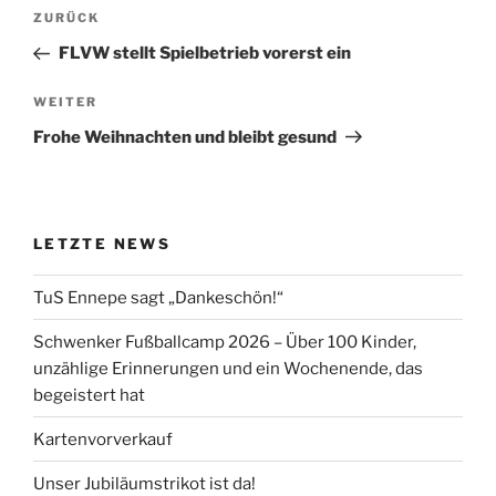
Beitragsnavigation
Vorheriger
ZURÜCK
Beitrag
FLVW stellt Spielbetrieb vorerst ein
Nächster
WEITER
Beitrag
Frohe Weihnachten und bleibt gesund
LETZTE NEWS
TuS Ennepe sagt „Dankeschön!“
Schwenker Fußballcamp 2026 – Über 100 Kinder,
unzählige Erinnerungen und ein Wochenende, das
begeistert hat
Kartenvorverkauf
Unser Jubiläumstrikot ist da!