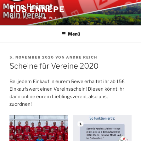
Zum
TUS ENNEPE
Inhalt
Meine Heimat Mein Verein
springen
Menü
VERÖFFENTLICHT
5. NOVEMBER 2020
VON
ANDRE REICH
AM
Scheine für Vereine 2020
Bei jedem Einkauf in eurem Rewe erhaltet ihr ab 15€
Einkaufswert einen Vereinsschein! Diesen könnt ihr
dann online eurem Lieblingsverein, also uns,
zuordnen!