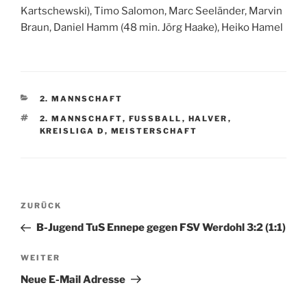
Kartschewski), Timo Salomon, Marc Seeländer, Marvin
Braun, Daniel Hamm (48 min. Jörg Haake), Heiko Hamel
KATEGORIEN
2. MANNSCHAFT
SCHLAGWÖRTER
2. MANNSCHAFT
,
FUSSBALL
,
HALVER
,
KREISLIGA D
,
MEISTERSCHAFT
Beitragsnavigation
Vorheriger
ZURÜCK
Beitrag
B-Jugend TuS Ennepe gegen FSV Werdohl 3:2 (1:1)
Nächster
WEITER
Beitrag
Neue E-Mail Adresse