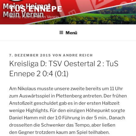
Zum
TUS ENNEPE
Inhalt
Meine Heimat Mein Verein
springen
Menü
VERÖFFENTLICHT
7. DEZEMBER 2015
VON
ANDRE REICH
AM
Kreisliga D: TSV Oestertal 2 : TuS
Ennepe 2 0:4 (0:1)
Am Nikolaus musste unsere zweite bereits um 11 Uhr
zum Auswärtsspiel in Plettenberg antreten. Der frühen
Anstoßzeit geschuldet gab es in der ersten Halbzeit
wenige Highlights. Für den einzigen Höhepunkt sorgte
Daniel Hamm mit der 1:0 Führung in der 5 min.. Danach
drosselten die Schwenker das Tempo, aber ließen
den Gegner trotzdem kaum am Spiel teilhaben.