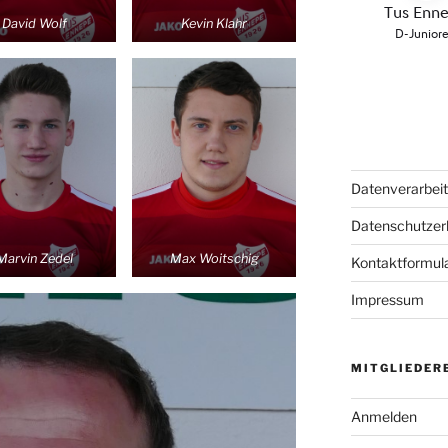
David Wolf
Kevin Klahr
Datenverarbei
Datenschutzer
Marvin Zedel
Max Woitschig
Kontaktformul
Impressum
MITGLIEDER
Anmelden