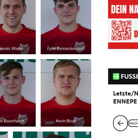
Dennis Wiebe
Fynn Renneckendorf
an Baumhardt
Kevin Bock