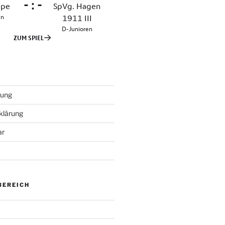
tung
klärung
ar
BEREICH