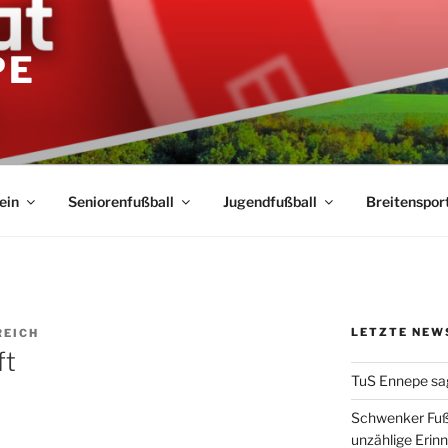
PE
ein
Seniorenfußball
Jugendfußball
Breitenspor
LETZTE NEW
REICH
ft
TuS Ennepe sa
Schwenker Fuß
unzählige Erin