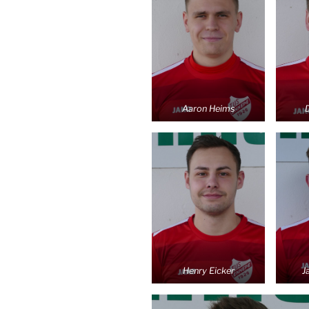
Aaron Heims
Henry Eicker
J