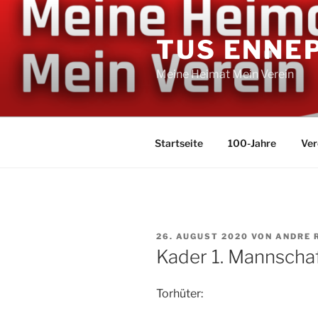
Zum
Inhalt
TUS ENNE
springen
Meine Heimat Mein Verein
Startseite
100-Jahre
Ver
VERÖFFENTLICHT
26. AUGUST 2020
VON
ANDRE 
AM
Kader 1. Mannscha
Torhüter: