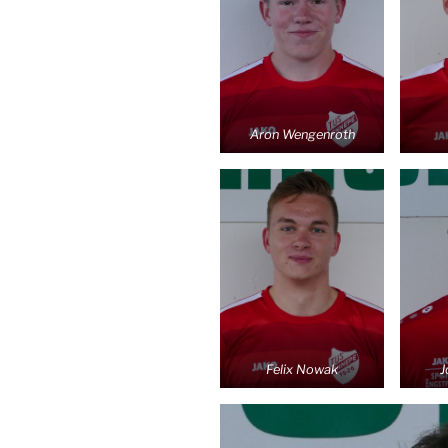
Aron Wengenroth
Felix Nowak
J