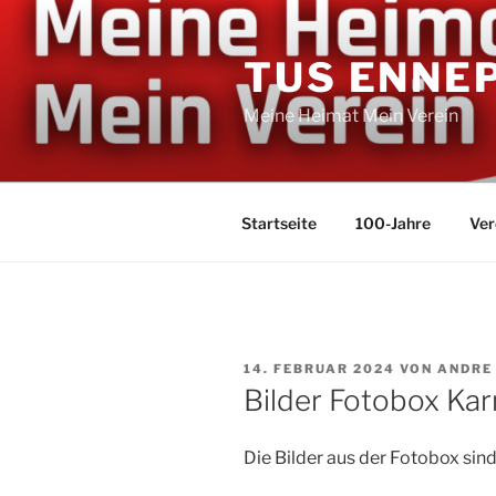
Zum
Inhalt
TUS ENNE
springen
Meine Heimat Mein Verein
Startseite
100-Jahre
Ver
VERÖFFENTLICHT
14. FEBRUAR 2024
VON
ANDRE
AM
Bilder Fotobox Kar
Die Bilder aus der Fotobox sind