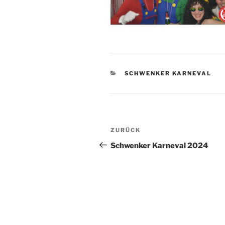
KATEGORIEN
SCHWENKER KARNEVAL
Beitragsnavigation
Vorheriger
ZURÜCK
Beitrag
Schwenker Karneval 2024