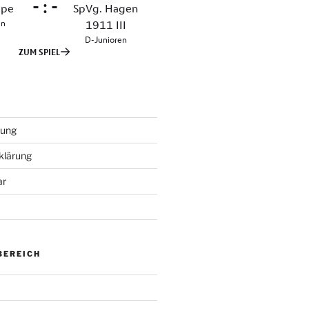
tung
klärung
ar
BEREICH