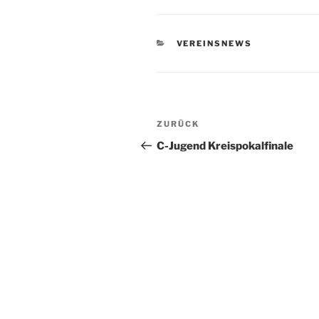
KATEGORIEN
VEREINSNEWS
Beitragsnavigation
Vorheriger
ZURÜCK
Beitrag
C-Jugend Kreispokalfinale