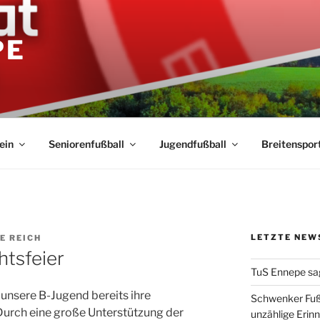
PE
ein
Seniorenfußball
Jugendfußball
Breitenspor
LETZTE NEW
E REICH
tsfeier
TuS Ennepe sa
nsere B-Jugend bereits ihre
Schwenker Fuß
Durch eine große Unterstützung der
unzählige Erin