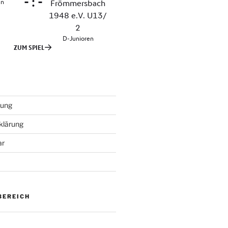
tung
klärung
ar
BEREICH