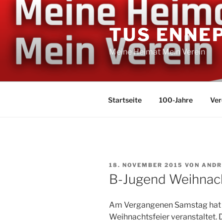
Zum
Inhalt
TUS ENNE
springen
Meine Heimat Mein Verein
Startseite
100-Jahre
Ver
VERÖFFENTLICHT
18. NOVEMBER 2015
VON
ANDR
AM
B-Jugend Weihnach
Am Vergangenen Samstag hat u
Weihnachtsfeier veranstaltet. 