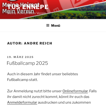
Zum
TUS ENNEPE
Inhalt
Meine Heimat Mein Verein
springen
Menü
AUTOR:
ANDRE REICH
VERÖFFENTLICHT
19. MÄRZ 2025
AM
Fußballcamp 2025
Auch in diesem Jahr findet unser beliebtes
Fußballcamp statt.
Zur Anmeldung nutzt bitte unser
Onlineformular
. Falls
ihr damit nicht zurecht kommt, könnt ihr euch das
Anmeldeformular
ausdrucken und uns zukommen