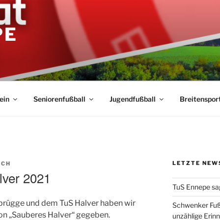
PE
ein
Seniorenfußball
Jugendfußball
Breitenspor
LETZTE NEW
ICH
lver 2021
TuS Ennepe sa
rügge und dem TuS Halver haben wir
Schwenker Fuß
ion „Sauberes Halver“ gegeben.
unzählige Erin