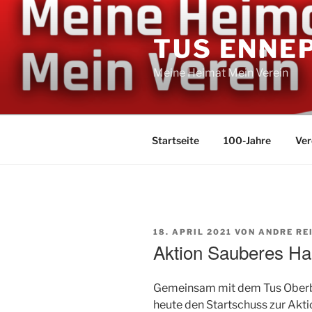
Zum
Inhalt
TUS ENNE
springen
Meine Heimat Mein Verein
Startseite
100-Jahre
Ver
VERÖFFENTLICHT
18. APRIL 2021
VON
ANDRE RE
AM
Aktion Sauberes Ha
Gemeinsam mit dem Tus Oberb
heute den Startschuss zur Akt