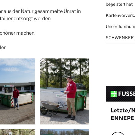
begeistert hat
er aus der Natur gesammelte Unrat in
Kartenvorverk
ntainer entsorgt werden
Unser Jubiläums
 schöner machen.
SCHWENKER 
ler