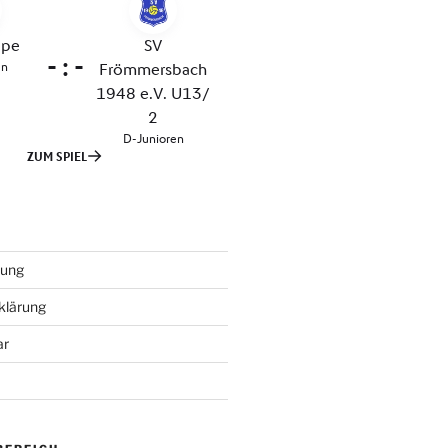
tung
klärung
ar