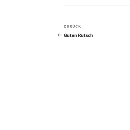
Beitragsnavigation
Vorheriger
ZURÜCK
Beitrag
Guten Rutsch