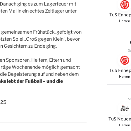
n. Danach ging es zum Lagerfeuer mit
ten Mal in ein echtes Zeltlager unter
 gemeinsamen Frühstück, gefolgt von
tzten Spiel „Groß gegen Klein“, bevor
n Gesichtern zu Ende ging.
len Sponsoren, Helfern, Eltern und
oßartige Wochenende möglich gemacht
die Begeisterung auf und neben dem
ke lebt der Fußball – und die
025