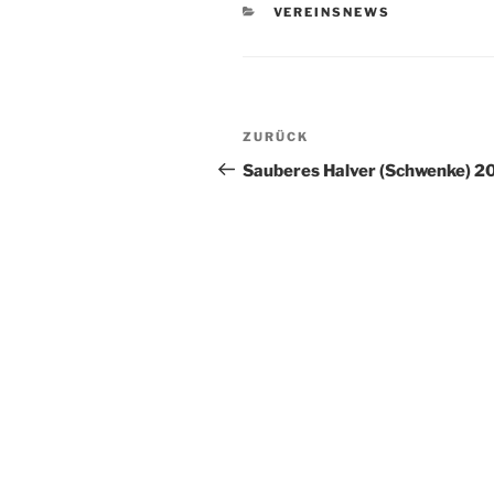
KATEGORIEN
VEREINSNEWS
Beitragsnavigation
Vorheriger
ZURÜCK
Beitrag
Sauberes Halver (Schwenke) 2