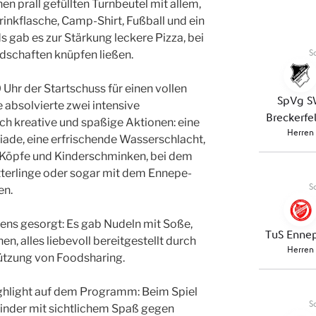
en prall gefüllten Turnbeutel mit allem,
rinkflasche, Camp-Shirt, Fußball und ein
gab es zur Stärkung leckere Pizza, bei
ndschaften knüpfen ließen.
hr der Startschuss für einen vollen
 absolvierte zwei intensive
rch kreative und spaßige Aktionen: eine
iade, eine erfrischende Wasserschlacht,
e Köpfe und Kinderschminken, bei dem
etterlinge oder sogar mit dem Ennepe-
en.
tens gesorgt: Es gab Nudeln mit Soße,
en, alles liebevoll bereitgestellt durch
ützung von Foodsharing.
ghlight auf dem Programm: Beim Spiel
Kinder mit sichtlichem Spaß gegen