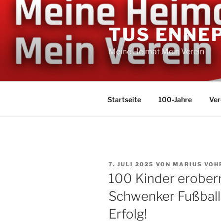
Zum
Inhalt
TUS ENNE
springen
Meine Heimat Mein Verein
Startseite
100-Jahre
Ver
VERÖFFENTLICHT
7. JULI 2025
VON
MARIUS VO
AM
100 Kinder erober
Schwenker Fußball
Erfolg!