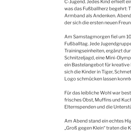
C-Jugend. Jedes Kind erhielt ein
was das Fußballherz begehrt: T
Armband als Andenken. Abends 
der sich die ersten neuen Freu
Am Samstagmorgen fiel um 10 U
Fußballtag. Jede Jugendgruppe
Trainingseinheiten, ergänzt du
Schnitzeljagd, eine Mini-Olymp
ein Bastelangebot für kreativ
sich die Kinder in Tiger, Schm
Logo schmücken lassen konnt
Für das leibliche Wohl war bes
frisches Obst, Muffins und Kuch
Elternspenden und die Unterst
Am Abend stand ein echtes Hi
„Groß gegen Klein“ traten die 