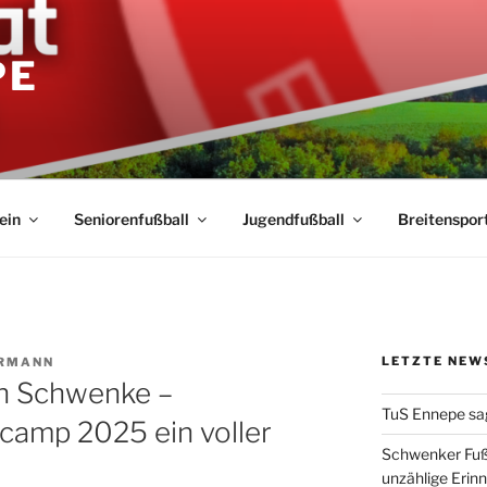
PE
ein
Seniorenfußball
Jugendfußball
Breitenspor
LETZTE NEW
HRMANN
n Schwenke –
TuS Ennepe sa
camp 2025 ein voller
Schwenker Fuß
unzählige Erin