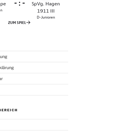
tung
klärung
ar
BEREICH