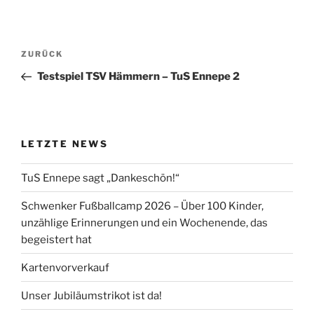
Beitragsnavigation
Vorheriger
ZURÜCK
Beitrag
Testspiel TSV Hämmern – TuS Ennepe 2
LETZTE NEWS
TuS Ennepe sagt „Dankeschön!“
Schwenker Fußballcamp 2026 – Über 100 Kinder,
unzählige Erinnerungen und ein Wochenende, das
begeistert hat
Kartenvorverkauf
Unser Jubiläumstrikot ist da!