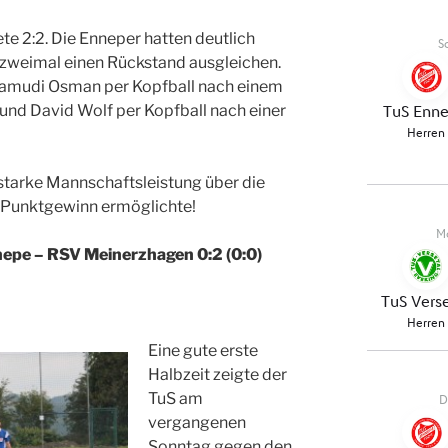
te 2:2. Die Enneper hatten deutlich
 zweimal einen Rückstand ausgleichen.
 Hamudi Osman per Kopfball nach einem
und David Wolf per Kopfball nach einer
z starke Mannschaftsleistung über die
n Punktgewinn ermöglichte!
nepe – RSV Meinerzhagen 0:2 (0:0)
Eine gute erste
Halbzeit zeigte der
TuS am
vergangenen
Sonntag gegen den