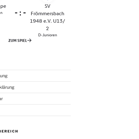
tung
klärung
ar
BEREICH