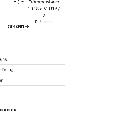
tung
klärung
ar
BEREICH