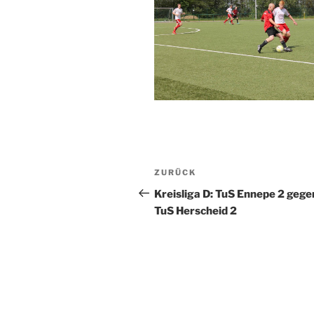
Beitragsnavigation
Vorheriger
ZURÜCK
Beitrag
Kreisliga D: TuS Ennepe 2 gege
TuS Herscheid 2