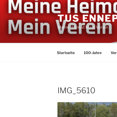
Zum
Inhalt
TUS ENNE
springen
Meine Heimat Mein Verein
Startseite
100-Jahre
Ver
IMG_5610