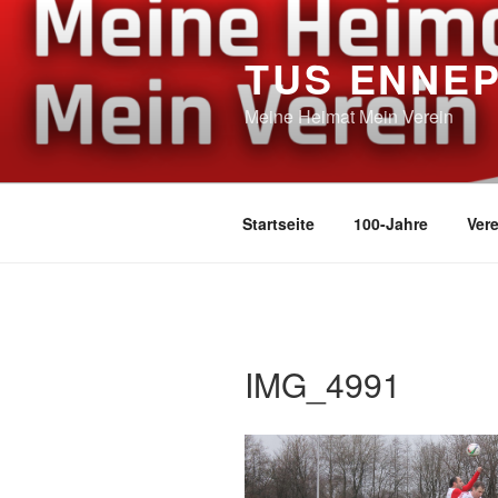
Zum
Inhalt
TUS ENNE
springen
Meine Heimat Mein Verein
Startseite
100-Jahre
Vere
IMG_4991