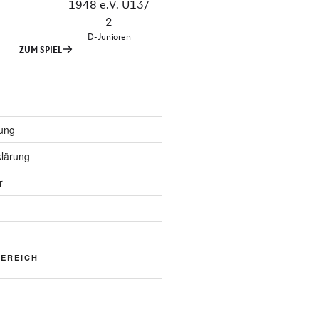
ung
lärung
r
BEREICH