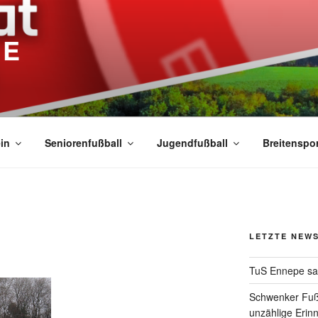
PE
in
Seniorenfußball
Jugendfußball
Breitenspor
LETZTE NEW
TuS Ennepe sa
Schwenker Fuß
unzählige Eri