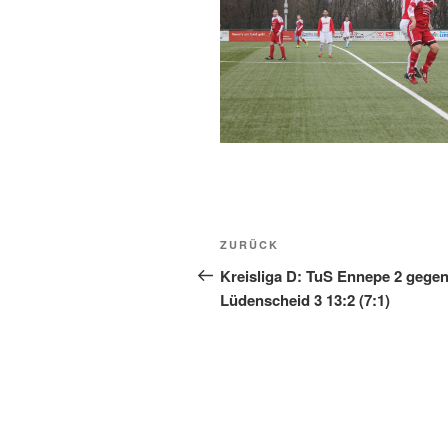
Beitragsnavigation
Vorheriger
ZURÜCK
Beitrag
Kreisliga D: TuS Ennepe 2 gege
Lüdenscheid 3 13:2 (7:1)