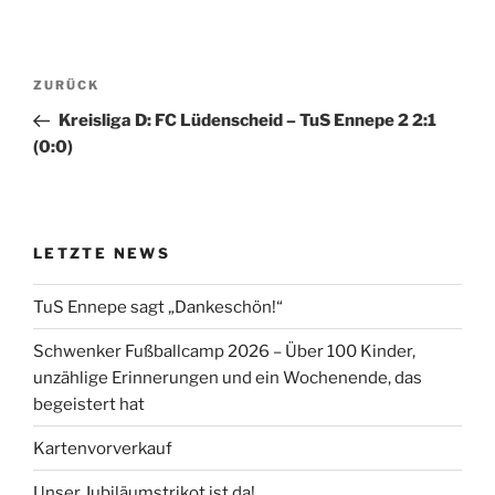
Beitragsnavigation
Vorheriger
ZURÜCK
Beitrag
Kreisliga D: FC Lüdenscheid – TuS Ennepe 2 2:1
(0:0)
LETZTE NEWS
TuS Ennepe sagt „Dankeschön!“
Schwenker Fußballcamp 2026 – Über 100 Kinder,
unzählige Erinnerungen und ein Wochenende, das
begeistert hat
Kartenvorverkauf
Unser Jubiläumstrikot ist da!