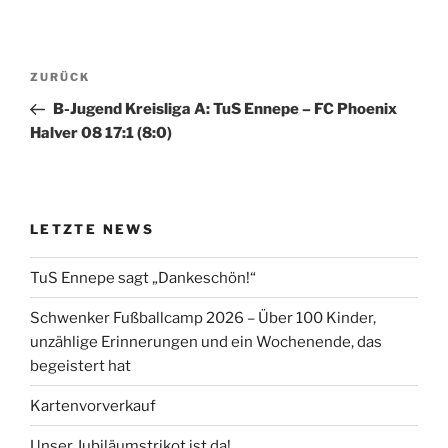
Beitragsnavigation
Vorheriger
ZURÜCK
Beitrag
B-Jugend Kreisliga A: TuS Ennepe – FC Phoenix
Halver 08 17:1 (8:0)
LETZTE NEWS
TuS Ennepe sagt „Dankeschön!“
Schwenker Fußballcamp 2026 – Über 100 Kinder,
unzählige Erinnerungen und ein Wochenende, das
begeistert hat
Kartenvorverkauf
Unser Jubiläumstrikot ist da!