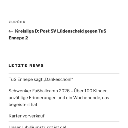
Beitragsnavigation
Vorheriger
ZURÜCK
Beitrag
Kreisliga D: Post SV Lüdenscheid gegen TuS
Ennepe 2
LETZTE NEWS
TuS Ennepe sagt „Dankeschön!“
Schwenker Fußballcamp 2026 – Über 100 Kinder,
unzählige Erinnerungen und ein Wochenende, das
begeistert hat
Kartenvorverkauf
Unser Jubiläumstrikot ist da!