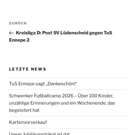
Beitragsnavigation
Vorheriger
ZURÜCK
Beitrag
Kreisliga D: Post SV Lüdenscheid gegen TuS
Ennepe 2
LETZTE NEWS
TuS Ennepe sagt „Dankeschön!“
Schwenker Fußballcamp 2026 – Über 100 Kinder,
unzählige Erinnerungen und ein Wochenende, das
begeistert hat
Kartenvorverkauf
Unser Jubiläumstrikot ist da!