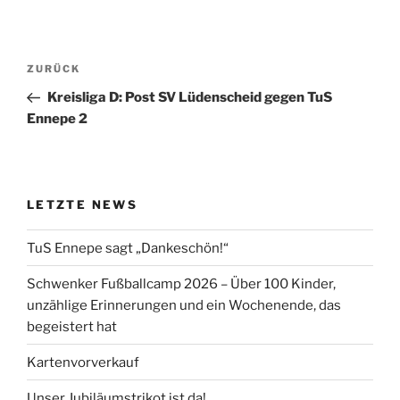
Beitragsnavigation
Vorheriger
ZURÜCK
Beitrag
Kreisliga D: Post SV Lüdenscheid gegen TuS
Ennepe 2
LETZTE NEWS
TuS Ennepe sagt „Dankeschön!“
Schwenker Fußballcamp 2026 – Über 100 Kinder,
unzählige Erinnerungen und ein Wochenende, das
begeistert hat
Kartenvorverkauf
Unser Jubiläumstrikot ist da!