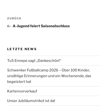
Beitragsnavigation
Vorheriger
ZURÜCK
Beitrag
A-Jugend feiert Saisonabschluss
LETZTE NEWS
TuS Ennepe sagt „Dankeschön!“
Schwenker Fußballcamp 2026 – Über 100 Kinder,
unzählige Erinnerungen und ein Wochenende, das
begeistert hat
Kartenvorverkauf
Unser Jubiläumstrikot ist da!